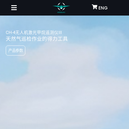
跳
ENG
至
内
容
CH-4无人机激光甲烷遥测仪III
天然气巡检作业的得力工具
产品参数