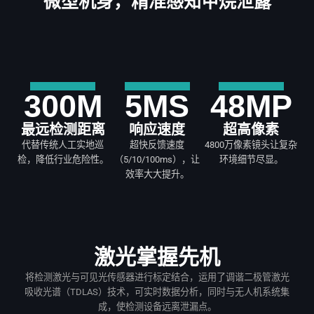
微型机身，精准感知甲烷泄露
300
M
5
MS
48
MP
最远检测距离
响应速度
超高像素
代替传统人工实地巡
超快反馈速度
4800万像素镜头让复杂
检，降低行业危险性。
（5/10/100ms），让
环境细节尽显。
效率大大提升。
激光掌握先机
将检测激光与可见光传感器进行标定结合，运用了调谐二极管激光
吸收光谱（TDLAS）技术，可实时数据分析，同时与无人机系统集
成，使检测设备远离泄漏点。